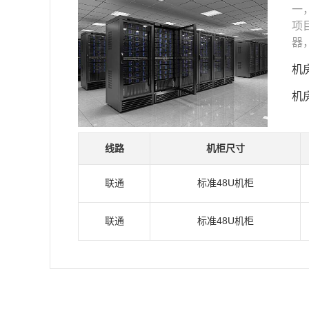
一
项
器
机
机
线路
机柜尺寸
联通
标准48U机柜
联通
标准48U机柜