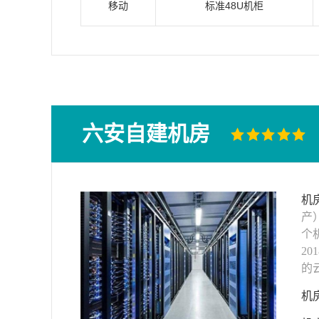
移动
标准48U机柜
六安自建机房
机
产
个
2
的
机