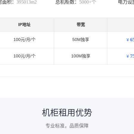
房面积：
395013m2
总机柜数：
5000+个
电力设
IP地址
带宽
100元/月/个
50M独享
6
¥
100元/月/个
100M独享
7
¥
机柜租用优势
专业标准，品质保障