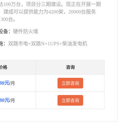
达100万台，项目分三期建设。现正在开展一期
建成可以提供能力为4200架，20000台服务
300台。
设备：
硬件防火墙
施：
双路市电+双路N+1UPS+柴油发电机
价格
咨询
380元
/月
立即咨询
980元
/月
立即咨询