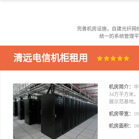
完善机房设施，自建光纤网
统一的系统管理平
清远电信机柜租用
机房简介：
中
34万平方米
展示范基地。
机房带宽：
1
机房面积：
1