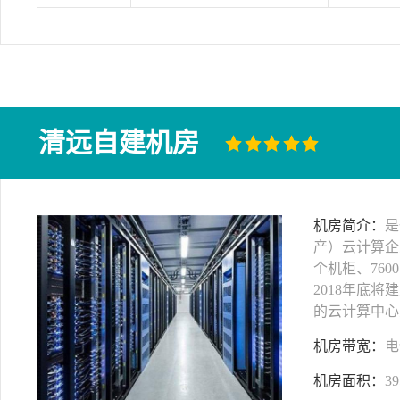
清远自建机房
机房简介：
是
产）云计算企
个机柜、760
2018年底将
的云计算中心
机房带宽：
电
机房面积：
39