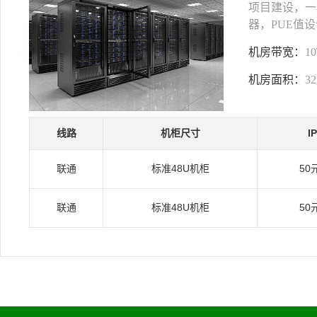
项目建设，一期
器，PUE值设
机房带宽：
1
机房面积：
3
线路
机柜尺寸
I
联通
标准48U机柜
50
联通
标准48U机柜
50