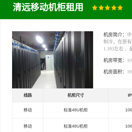
清远移动机柜租用
机房简介：
中
制冷，在原有
1.393左右
机房带宽：
1
机房面积：
1
线路
机柜尺寸
I
移动
标准48U机柜
10
移动
标准48U机柜
10