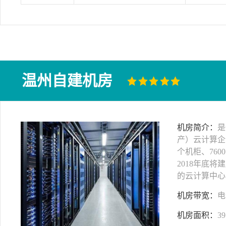
温州自建机房
机房简介：
是
产）云计算企
个机柜、760
2018年底将
的云计算中心
机房带宽：
电
机房面积：
39