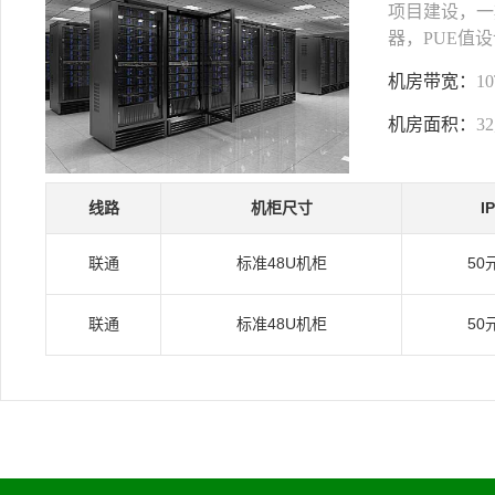
项目建设，一期
器，PUE值设
机房带宽：
1
机房面积：
3
线路
机柜尺寸
I
联通
标准48U机柜
50
联通
标准48U机柜
50