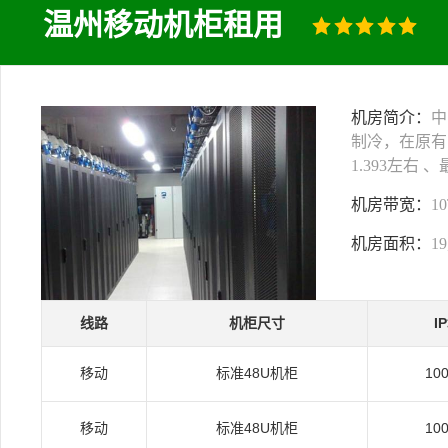
温州移动机柜租用
机房简介：
中
制冷，在原有
1.393左右
机房带宽：
1
机房面积：
1
线路
机柜尺寸
I
移动
标准48U机柜
10
移动
标准48U机柜
10