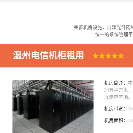
完善机房设施，自建光纤网
统一的系统管理平
温州电信机柜租用
机房简介：
中
34万平方米
展示范基地。
机房带宽：
1
机房面积：
1