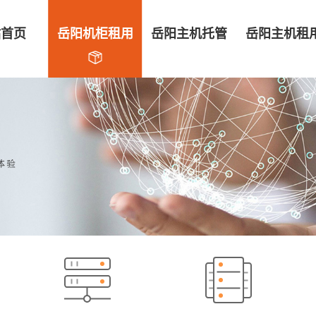
站首页
岳阳机柜租用
岳阳主机托管
岳阳主机租