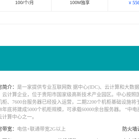
100/个/月
100M独享
55
¥
房简介：
是一家提供专业互联网数 据中心(IDC)、云计算和大
）云计算企业，位于贵阳市国家级高新技术产业园区。中心按照国标
机柜、7600台服务器已经投入运营，二期2200个机柜基础设施将于2
018年底将建成5000个机柜规模，可承载60000余台服务器。 
云计算中心之一。
房带宽：
电信+联通带宽2G以上
防火墙