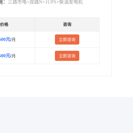
施：
三路市电+双路N+1UPS+柴油发电机
价格
咨询
500元
/月
立即咨询
500元
/月
立即咨询