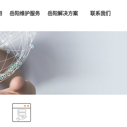
用
岳阳维护服务
岳阳解决方案
联系我们