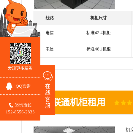
线路
机柜尺寸
电信
标准42U机柜
电信
标准48U机柜
发现更多精彩
在
QQ咨询
线
客
岳阳联通机柜租用
咨询热线
服
152-8556-2833
机