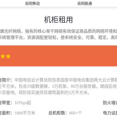
岳阳移动
岳阳联通
机柜租用
建光纤网络，独有的核心骨干网络有效保证高品质的网络环境和
系统管理平台，资源调配更轻松，使系统安全、可靠、稳定、高
房简介：
中国电信云计算岳阳信息园是中国电信集团两大云计算数
4万平方米，包含29座数据楼、5万机架、80万台服务器，建成
示范基地。现阶段实施项目建筑面积约5万平方米。
房带宽：
10Tbps起
防火墙
房面积：
1800平方米
总机柜数：
800+个
电力设