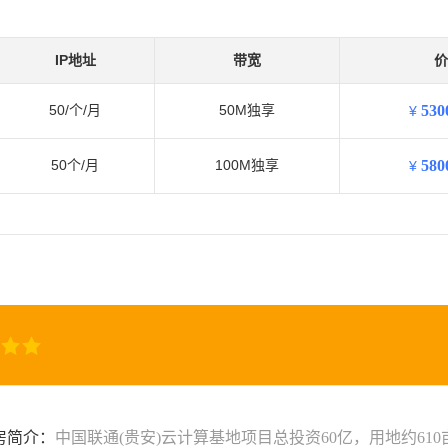
IP地址
带宽
价
50/个/月
50M独享
53
¥
50个/月
100M独享
58
¥
房简介：
中国联通(贵安)云计算基地项目总投资60亿，用地约6