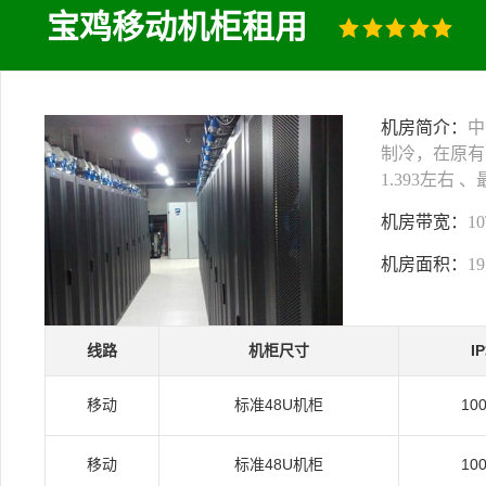
宝鸡移动机柜租用
机房简介：
中
制冷，在原有
1.393左右
机房带宽：
1
机房面积：
1
线路
机柜尺寸
I
移动
标准48U机柜
10
移动
标准48U机柜
10