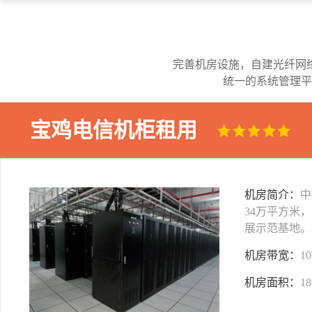
完善机房设施，自建光纤网
统一的系统管理平
宝鸡电信机柜租用
机房简介：
中
34万平方米
展示范基地。
机房带宽：
1
机房面积：
1