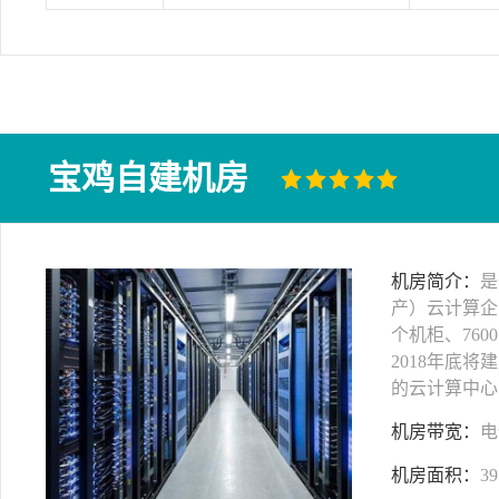
宝鸡自建机房
机房简介：
是
产）云计算企
个机柜、760
2018年底将
的云计算中心
机房带宽：
电
机房面积：
39