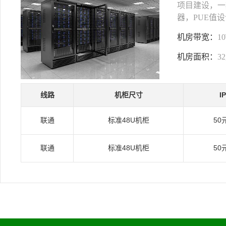
项目建设，一期
器，PUE值设
机房带宽：
1
机房面积：
3
线路
机柜尺寸
I
联通
标准48U机柜
50
联通
标准48U机柜
50